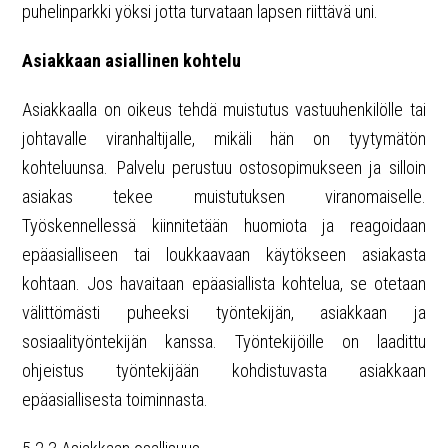
puhelinparkki yöksi jotta turvataan lapsen riittävä uni.
Asiakkaan asiallinen kohtelu
Asiakkaalla on oikeus tehdä muistutus vastuuhenkilölle tai
johtavalle viranhaltijalle, mikäli hän on tyytymätön
kohteluunsa. Palvelu perustuu ostosopimukseen ja silloin
asiakas tekee muistutuksen viranomaiselle.
Työskennellessä kiinnitetään huomiota ja reagoidaan
epäasialliseen tai loukkaavaan käytökseen asiakasta
kohtaan. Jos havaitaan epäasiallista kohtelua, se otetaan
välittömästi puheeksi työntekijän, asiakkaan ja
sosiaalityöntekijän kanssa. Työntekijöille on laadittu
ohjeistus työntekijään kohdistuvasta asiakkaan
epäasiallisesta toiminnasta.