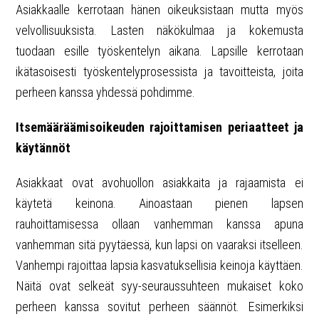
Asiakkaalle kerrotaan hänen oikeuksistaan mutta myös
velvollisuuksista. Lasten näkökulmaa ja kokemusta
tuodaan esille työskentelyn aikana. Lapsille kerrotaan
ikätasoisesti työskentelyprosessista ja tavoitteista, joita
perheen kanssa yhdessä pohdimme.
Itsemääräämisoikeuden rajoittamisen periaatteet ja
käytännöt
Asiakkaat ovat avohuollon asiakkaita ja rajaamista ei
käytetä keinona. Ainoastaan pienen lapsen
rauhoittamisessa ollaan vanhemman kanssa apuna
vanhemman sitä pyytäessä, kun lapsi on vaaraksi itselleen.
Vanhempi rajoittaa lapsia kasvatuksellisia keinoja käyttäen.
Näitä ovat selkeät syy-seuraussuhteen mukaiset koko
perheen kanssa sovitut perheen säännöt. Esimerkiksi