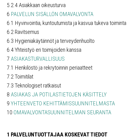
5.2.4 Asiakkaan oikeusturva
6
PALVELUN SISÄLLÖN OMAVALVONTA
6.1 Hyvinvointia, kuntoutumista ja kasvua tukeva toiminta
6.2 Ravitsemus
6.3 Hygieniakäytännöt ja terveydenhuolto
6.4 Yhteistyö eri toimijoiden kanssa
7
ASIAKASTURVALLISUUS
7.1 Henkilöstö ja rekrytoinnin periaatteet
7.2 Toimitilat
7.3 Teknologiset ratkaisut
8
ASIAKAS JA POTILASTIETOJEN KÄSITTELY
9
YHTEENVETO KEHITTÄMISSUUNNITELMASTA
10
OMAVALVONTASUUNNITELMAN SEURANTA
1 PALVELUNTUOTTAJAA KOSKEVAT TIEDOT