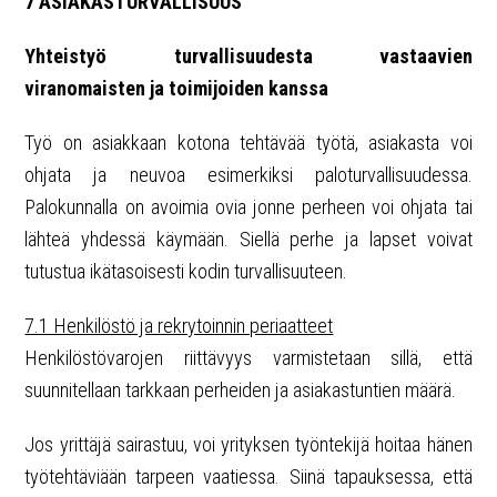
7 ASIAKASTURVALLISUUS
Yhteistyö turvallisuudesta vastaavien
viranomaisten ja toimijoiden kanssa
Työ on asiakkaan kotona tehtävää työtä, asiakasta voi
ohjata ja neuvoa esimerkiksi paloturvallisuudessa.
Palokunnalla on avoimia ovia jonne perheen voi ohjata tai
lähteä yhdessä käymään. Siellä perhe ja lapset voivat
tutustua ikätasoisesti kodin turvallisuuteen.
7.1 Henkilöstö ja rekrytoinnin periaatteet
Henkilöstövarojen riittävyys varmistetaan sillä, että
suunnitellaan tarkkaan perheiden ja asiakastuntien määrä.
Jos yrittäjä sairastuu, voi yrityksen työntekijä hoitaa hänen
työtehtäviään tarpeen vaatiessa. Siinä tapauksessa, että