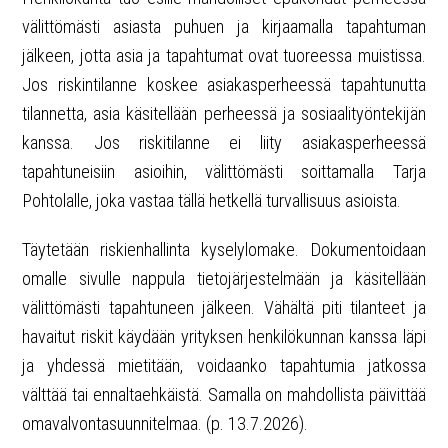
välittömästi asiasta puhuen ja kirjaamalla tapahtuman
jälkeen, jotta asia ja tapahtumat ovat tuoreessa muistissa.
Jos riskintilanne koskee asiakasperheessä tapahtunutta
tilannetta, asia käsitellään perheessä ja sosiaalityöntekijän
kanssa. Jos riskitilanne ei liity asiakasperheessä
tapahtuneisiin asioihin, välittömästi soittamalla Tarja
Pohtolalle, joka vastaa tällä hetkellä turvallisuus asioista.
Täytetään riskienhallinta kyselylomake. Dokumentoidaan
omalle sivulle nappula tietojärjestelmään ja käsitellään
välittömästi tapahtuneen jälkeen. Vähältä piti tilanteet ja
havaitut riskit käydään yrityksen henkilökunnan kanssa läpi
ja yhdessä mietitään, voidaanko tapahtumia jatkossa
välttää tai ennaltaehkäistä. Samalla on mahdollista päivittää
omavalvontasuunnitelmaa. (p. 13.7.2026).