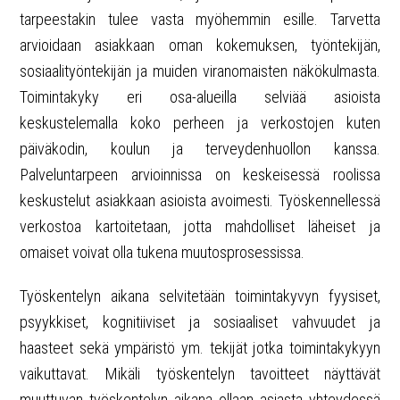
tarpeestakin tulee vasta myöhemmin esille. Tarvetta
arvioidaan asiakkaan oman kokemuksen, työntekijän,
sosiaalityöntekijän ja muiden viranomaisten näkökulmasta.
Toimintakyky eri osa-alueilla selviää asioista
keskustelemalla koko perheen ja verkostojen kuten
päiväkodin, koulun ja terveydenhuollon kanssa.
Palveluntarpeen arvioinnissa on keskeisessä roolissa
keskustelut asiakkaan asioista avoimesti. Työskennellessä
verkostoa kartoitetaan, jotta mahdolliset läheiset ja
omaiset voivat olla tukena muutosprosessissa.
Työskentelyn aikana selvitetään toimintakyvyn fyysiset,
psyykkiset, kognitiiviset ja sosiaaliset vahvuudet ja
haasteet sekä ympäristö ym. tekijät jotka toimintakykyyn
vaikuttavat. Mikäli työskentelyn tavoitteet näyttävät
muuttuvan työskentelyn aikana ollaan asiasta yhteydessä