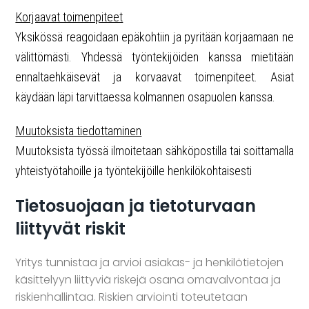
Korjaavat toimenpiteet
Yksikössä reagoidaan epäkohtiin ja pyritään korjaamaan ne
välittömästi. Yhdessä työntekijöiden kanssa mietitään
ennaltaehkäisevät ja korvaavat toimenpiteet. Asiat
käydään läpi tarvittaessa kolmannen osapuolen kanssa.
Muutoksista tiedottaminen
Muutoksista työssä ilmoitetaan sähköpostilla tai soittamalla
yhteistyötahoille ja työntekijöille henkilökohtaisesti
Tietosuojaan ja tietoturvaan
liittyvät riskit
Yritys tunnistaa ja arvioi asiakas- ja henkilötietojen
käsittelyyn liittyviä riskejä osana omavalvontaa ja
riskienhallintaa. Riskien arviointi toteutetaan