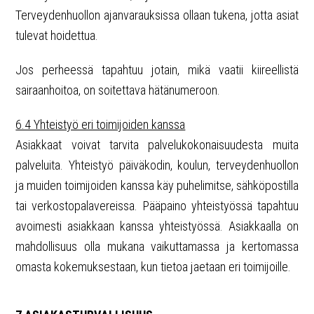
Terveydenhuollon ajanvarauksissa ollaan tukena, jotta asiat
tulevat hoidettua.
Jos perheessä tapahtuu jotain, mikä vaatii kiireellistä
sairaanhoitoa, on soitettava hätänumeroon.
6.4 Yhteistyö eri toimijoiden kanssa
Asiakkaat voivat tarvita palvelukokonaisuudesta muita
palveluita. Yhteistyö päiväkodin, koulun, terveydenhuollon
ja muiden toimijoiden kanssa käy puhelimitse, sähköpostilla
tai verkostopalavereissa. Pääpaino yhteistyössä tapahtuu
avoimesti asiakkaan kanssa yhteistyössä. Asiakkaalla on
mahdollisuus olla mukana vaikuttamassa ja kertomassa
omasta kokemuksestaan, kun tietoa jaetaan eri toimijoille.