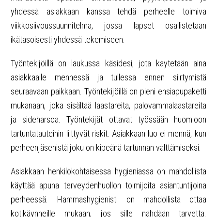
yhdessä asiakkaan kanssa tehdä perheelle toimiva
viikkosiivoussuunnitelma, jossa lapset osallistetaan
ikätasoisesti yhdessä tekemiseen.
Työntekijöillä on laukussa käsidesi, jota käytetään aina
asiakkaalle mennessä ja tullessa ennen siirtymistä
seuraavaan paikkaan. Työntekijöillä on pieni ensiapupaketti
mukanaan, joka sisältää laastareita, palovammalaastareita
ja sideharsoa. Työntekijät ottavat työssään huomioon
tartuntatauteihin liittyvät riskit. Asiakkaan luo ei mennä, kun
perheenjäsenistä joku on kipeänä tartunnan välttämiseksi.
Asiakkaan henkilökohtaisessa hygieniassa on mahdollista
käyttää apuna terveydenhuollon toimijoita asiantuntijoina
perheessä. Hammashygienisti on mahdollista ottaa
kotikäynneille mukaan, jos sille nähdään tarvetta.