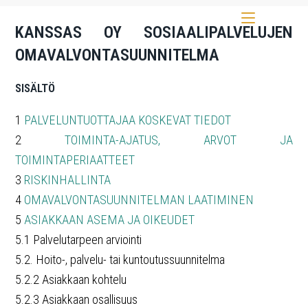
Valikko
KANSSAS OY SOSIAALIPALVELUJEN
OMAVALVONTASUUNNITELMA
SISÄLTÖ
1
PALVELUNTUOTTAJAA KOSKEVAT TIEDOT
2
TOIMINTA-AJATUS, ARVOT JA
TOIMINTAPERIAATTEET
3
RISKINHALLINTA
4
OMAVALVONTASUUNNITELMAN LAATIMINEN
5
ASIAKKAAN ASEMA JA OIKEUDET
5.1 Palvelutarpeen arviointi
5.2. Hoito-, palvelu- tai kuntoutussuunnitelma
5.2.2 Asiakkaan kohtelu
5.2.3 Asiakkaan osallisuus