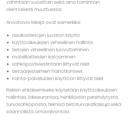
vähintään vuosittain sekä aina toiminnan
olennaisesti muuttuessa.
Arvioitavia riskejä ovat esimerkiksi:
asiakastietojen luvaton käyttö
käyttöoikeuksien virheellinen hallinta
tietojen virheellinen luovuttaminen
mobiililaitteiden katoaminen
sähköpostiviestintään liittyvät riskit
tietojärjestelmien häiriötilanteet
Kanta-palveluiden käyttöön liittyvät riskit
Riskien ehkäisemiseksi käytetään käyttöoikeuksien
hallintaa, lokiseurantaa, henkilöstön perehdytystä,
turvasähköpostia, teknisiä tietoturvaratkaisuja sekä
säännöllistä omavalvontaa.