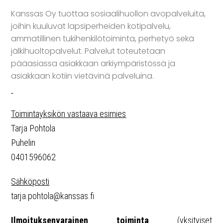
Kanssas Oy tuottaa sosiaalihuollon avopalveluita,
joihin kuuluvat lapsiperheiden kotipalvelu,
ammatillinen tukihenkilötoiminta, perhetyö sekä
jälkihuoltopalvelut. Palvelut toteutetaan
pääasiassa asiakkaan arkiympäristössä ja
asiakkaan kotiin vietävinä palveluina.
Toimintayksikön vastaava esimies
Tarja Pohtola
Puhelin
0401596062
Sähköposti
tarja.pohtola@kanssas.fi
Ilmoituksenvarainen toiminta
(yksityiset