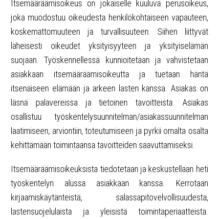
Itsemääräämisoikeus on jokaiselle kuuluva perusoikeus,
joka muodostuu oikeudesta henkilökohtaiseen vapauteen,
koskemattomuuteen ja turvallisuuteen. Siihen liittyvät
läheisesti oikeudet yksityisyyteen ja yksityiselämän
suojaan. Työskennellessä kunnioitetaan ja vahvistetaan
asiakkaan itsemääräämisoikeutta ja tuetaan häntä
itsenäiseen elämään ja arkeen lasten kanssa. Asiakas on
läsnä palavereissa ja tietoinen tavoitteista. Asiakas
osallistuu työskentelysuunnitelman/asiakassuunnitelman
laatimiseen, arviontiin, toteutumiseen ja pyrkii omalta osalta
kehittämään toimintaansa tavoitteiden saavuttamiseksi.
Itsemääräämisoikeuksista tiedotetaan ja keskustellaan heti
työskentelyn alussa asiakkaan kanssa. Kerrotaan
kirjaamiskäytänteistä, salassapitovelvollisuudesta,
lastensuojelulaista ja yleisistä toimintaperiaatteista.