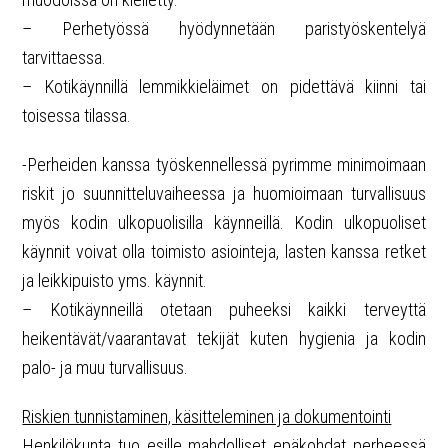
– Perhetyössä hyödynnetään paristyöskentelyä
tarvittaessa.
– Kotikäynnillä lemmikkieläimet on pidettävä kiinni tai
toisessa tilassa.
-Perheiden kanssa työskennellessä pyrimme minimoimaan
riskit jo suunnitteluvaiheessa ja huomioimaan turvallisuus
myös kodin ulkopuolisilla käynneillä. Kodin ulkopuoliset
käynnit voivat olla toimisto asiointeja, lasten kanssa retket
ja leikkipuisto yms. käynnit.
– Kotikäynneillä otetaan puheeksi kaikki terveyttä
heikentävät/vaarantavat tekijät kuten hygienia ja kodin
palo- ja muu turvallisuus.
Riskien tunnistaminen, käsitteleminen ja dokumentointi
Henkilökunta tuo esille mahdolliset epäkohdat perheessä