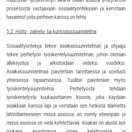
prosessista vastaavaan sosiaalityöntekijään ja kerrotaan
havainnot joita perheen kanssa on tehty.
5.2. Hoito-, palvelu- tai kuntoutussuunnitelma
Sosiaalityöntekijä tekee asiakassuunnitelman ja ohjaaja
tekee perhetyön työskentelysuunnitelman, johon otetaan
allekirjoitus ja arkistoidaan viideksi vuodeksi.
Asiakassuunnitelmaa päivitetään tarvittaessa ja sovitusti
yhteisessä tapaamisessa. Tuolloin päivitetään myös
työskentelysuunnitelma. Perhetyöstä tehdään
työskentelystä kuukausittainen kooste, joka käydään
asiakkaan kanssa läpi ja verrataan sen hetkistä tilannetta
lähtötilanteeseen missä asioissa on menty eteenpäin ja
missä asioissa on vielä kehitettävää. Asiakas on alusta asti
mukana arvioimassa omaa kehittymistä ja