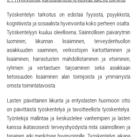
Työskentelyn tarkoitus on edistää fyysistä, psyykkistä,
kognitiivista ja sosiaalista hyvinvointia koko perheen osalta.
Työskentelyyn kuuluu oleellisena; Säännöllisen päivärytmin
luominen, liikunnan lisääminen, terveydenhuollon
asiakkuuden saaminen, verkostojen kartoittaminen ja
lisääminen, harrastusten mahdollistaminen ja etsiminen,
ryhmien ja vertaistuen tarjoaminen sekä asiakkaan
tietoisuuden lisääminen alan toimijoista ja ymmärrystä
omista toimintatavoista.
Lasten päivittäinen liikunta ja erityislasten huomioon otto
on päivittäistä työskentelyä ja tavoitteellista työskentelyä.
Työntekijä mallintaa ja keskustelee vanhempien ja lasten
kanssa ikätasoisesti terveyshyödyistä mitä säännöllinen ja
tasainen arki merkitsee hyvinvoinnille. Työskentelyn aikana