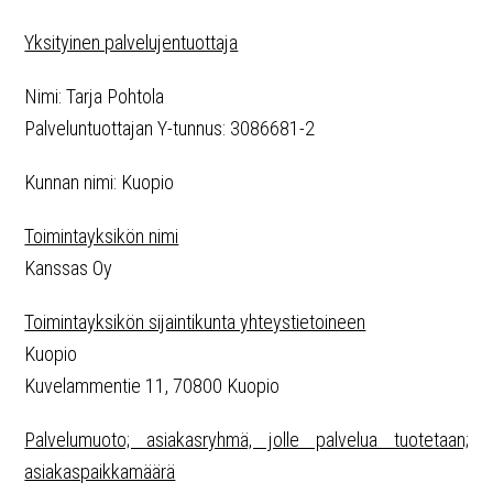
Yksityinen palvelujentuottaja
Nimi: Tarja Pohtola
Palveluntuottajan Y-tunnus: 3086681-2
Kunnan nimi: Kuopio
Toimintayksikön nimi
Kanssas Oy
Toimintayksikön sijaintikunta yhteystietoineen
Kuopio
Kuvelammentie 11, 70800 Kuopio
Palvelumuoto; asiakasryhmä, jolle palvelua tuotetaan;
asiakaspaikkamäärä