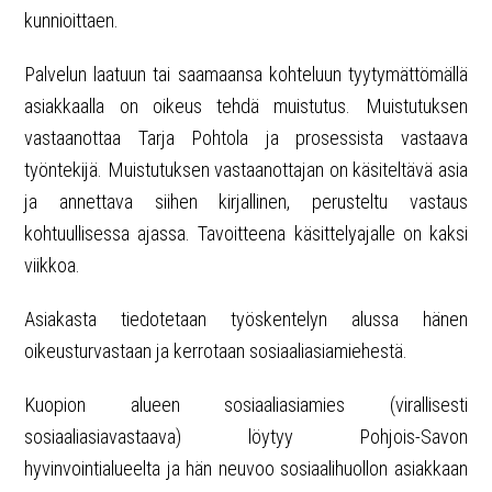
kunnioittaen.
Palvelun laatuun tai saamaansa kohteluun tyytymättömällä
asiakkaalla on oikeus tehdä muistutus. Muistutuksen
vastaanottaa Tarja Pohtola ja prosessista vastaava
työntekijä. Muistutuksen vastaanottajan on käsiteltävä asia
ja annettava siihen kirjallinen, perusteltu vastaus
kohtuullisessa ajassa. Tavoitteena käsittelyajalle on kaksi
viikkoa.
Asiakasta tiedotetaan työskentelyn alussa hänen
oikeusturvastaan ja kerrotaan sosiaaliasiamiehestä.
Kuopion alueen sosiaaliasiamies (virallisesti
sosiaaliasiavastaava) löytyy Pohjois-Savon
hyvinvointialueelta ja hän neuvoo sosiaalihuollon asiakkaan