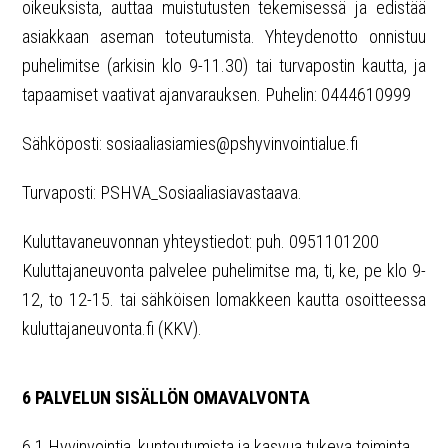
oikeuksista, auttaa muistutusten tekemisessä ja edistää
asiakkaan aseman toteutumista. Yhteydenotto onnistuu
puhelimitse (arkisin klo 9-11.30) tai turvapostin kautta, ja
tapaamiset vaativat ajanvarauksen. Puhelin: 0444610999
Sähköposti: sosiaaliasiamies@pshyvinvointialue.fi
Turvaposti: PSHVA_Sosiaaliasiavastaava.
Kuluttavaneuvonnan yhteystiedot: puh. 0951101200
Kuluttajaneuvonta palvelee puhelimitse ma, ti, ke, pe klo 9-
12, to 12-15. tai sähköisen lomakkeen kautta osoitteessa
kuluttajaneuvonta.fi (KKV).
6 PALVELUN SISÄLLÖN OMAVALVONTA
6.1 Hyvinvointia, kuntoutumista ja kasvua tukeva toiminta