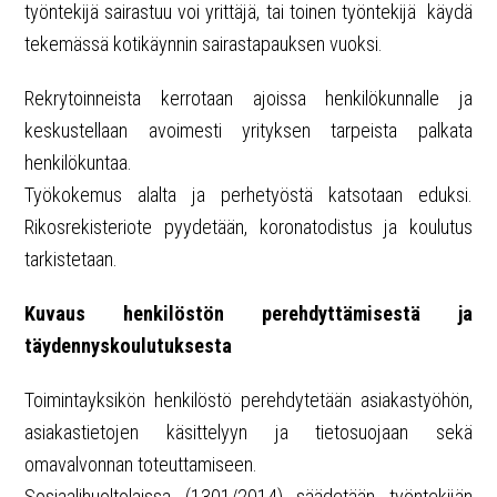
työntekijä sairastuu voi yrittäjä, tai toinen työntekijä käydä
tekemässä kotikäynnin sairastapauksen vuoksi.
Rekrytoinneista kerrotaan ajoissa henkilökunnalle ja
keskustellaan avoimesti yrityksen tarpeista palkata
henkilökuntaa.
Työkokemus alalta ja perhetyöstä katsotaan eduksi.
Rikosrekisteriote pyydetään, koronatodistus ja koulutus
tarkistetaan.
Kuvaus henkilöstön perehdyttämisestä ja
täydennyskoulutuksesta
Toimintayksikön henkilöstö perehdytetään asiakastyöhön,
asiakastietojen käsittelyyn ja tietosuojaan sekä
omavalvonnan toteuttamiseen.
Sosiaalihuoltolaissa (1301/2014) säädetään työntekijän