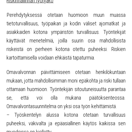
Riskinhallinnan työnjako
Perehdytyksessä otetaan huomioon muun muassa
tietoturvallisuus, työpaikan ja kodin väliset ajomatkat ja
asiakkaiden kotona ympäristön turvallisuus. Työntekijät
käyttävät menetelmiä, joilla suurin osa mahdollisista
riskeistä on perheen kotona otettu puheeksi. Riskien
kartoittamisella voidaan ehkäistä tapaturmia.
Omavalvonnan päivittämiseen otetaan henkilökuntaan
mukaan, jotta mahdollisimman moni epäkohta ja riski tullaan
ottamaan huomioon. Työntekijän sitoutuneisuutta parantaa
se, että voi olla mukana päätöksenteossa.
Omavalvontasuunnitelma on yksi osa työn kehittämistä.
– Työskentelyn alussa kotona otetaan turvallisuus
puheeksi, väkivalta ja epäasiallinen käytös kaikissa sen
muodoissa on kielletty.