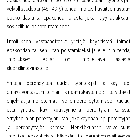
velvollisuudesta (48–49 §) tehdä ilmoitus havaitsemastaan
epäkohdasta tai epäkohdan uhasta, joka liittyy asiakkaan
sosiaalihuollon toteuttamiseen.
Ilmoituksen vastaanottanut yrittäjä käynnistää toimet
epäkohdan tai sen uhan poistamiseksi ja ellei niin tehdä,
ilmoituksen tekijän on ilmoitettava asiasta
aluehallintovirastolle.
Yrittäjä perehdyttää uudet työntekijät ja käy läpi
omavalvontasuunnitelman, kirjaamiskäytänteet, tarvittavat
ohjelmat ja menetelmät. Työhön perehdyttämiseen kuuluu,
että yrittäjä käy kotikäynneillä perehtyjän kanssa.
Yrityksellä on perehtyjän lista, joka käydään läpi perehtyjän
ja perehdyttäjän kanssa. Henkilökunnan velvollisuus
ilmoittaa epäkohdista käydään jo perehtymisvaiheessa