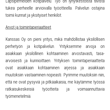
Lapsiperheiden kotipalvelu. Työ on lyhytkestoista tiivistä
tukea perheelle arvioivalla työotteella. Palvelun ostajina
toimii kunnat ja yksityiset henkilöt.
Arvot ja toimintaperiaatteet
Kanssas Oy on pieni yritys, mikä mahdollistaa yksilöllisen
perhetyön ja kotipalvelun. Yrityksemme arvoja on
asiakkaan yksilöllinen kohtaaminen arvostavasti, tasa-
arvoisesti ja kunnioittaen. Yrityksen toimintaperiaatteita
ovat asiakkaan kohtaaminen arjessa ja asiakkaan
muutoksiin vastaaminen nopeasti. Pyrimme muutoksiin niin,
että ne ovat pysyviä ja pitkäaikaisia, me käytämme työssä
ratkaisukeskeisiä työotteita ja voimaannuttavia
työmenetelmiä.