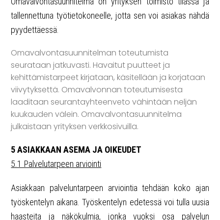
Omavalvontasuunnitelma on yrityksen toimisto tilassa ja
tallennettuna työtietokoneelle, jotta sen voi asiakas nähdä
pyydettäessä.
Omavalvontasuunnitelman toteutumista
seurataan jatkuvasti. Havaitut puutteet ja
kehittämistarpeet kirjataan, käsitellään ja korjataan
viivytyksettä. Omavalvonnan toteutumisesta
laaditaan seurantayhteenveto vähintään neljän
kuukauden välein. Omavalvontasuunnitelma
julkaistaan yrityksen verkkosivuilla.
5 ASIAKKAAN ASEMA JA OIKEUDET
5.1 Palvelutarpeen arviointi
Asiakkaan palveluntarpeen arviointia tehdään koko ajan
työskentelyn aikana. Työskentelyn edetessä voi tulla uusia
haasteita ja näkökulmia, jonka vuoksi osa palvelun